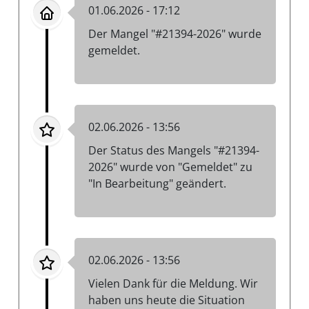
01.06.2026 - 17:12
Der Mangel "#21394-2026" wurde
gemeldet.
02.06.2026 - 13:56
Der Status des Mangels "#21394-
2026" wurde von "Gemeldet" zu
"In Bearbeitung" geändert.
02.06.2026 - 13:56
Vielen Dank für die Meldung. Wir
haben uns heute die Situation