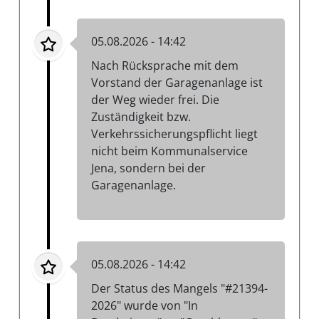
05.08.2026 - 14:42
Nach Rücksprache mit dem
Vorstand der Garagenanlage ist
der Weg wieder frei. Die
Zuständigkeit bzw.
Verkehrssicherungspflicht liegt
nicht beim Kommunalservice
Jena, sondern bei der
Garagenanlage.
05.08.2026 - 14:42
Der Status des Mangels "#21394-
2026" wurde von "In