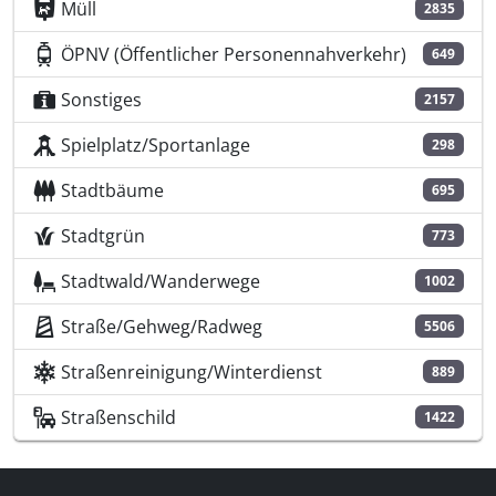
Müll
2835
ÖPNV (Öffentlicher Personennahverkehr)
649
Sonstiges
2157
Spielplatz/Sportanlage
298
Stadtbäume
695
Stadtgrün
773
Stadtwald/Wanderwege
1002
Straße/Gehweg/Radweg
5506
Straßenreinigung/Winterdienst
889
Straßenschild
1422